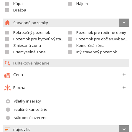
Kúpa
Nájom
Dražba
Stavebné pozemky
Rekreačný pozemok
Pozemok pre rodinné domy
Pozemok pre bytovú výstavbu
Pozemok pre občian.vybavenosť
Zmiešaná zóna
Komerčná zóna
Priemyselná zóna
Iný stavebný pozemok
Cena
Plocha
všetky inzeráty
realitné kancelárie
súkromní inzerenti
najnovšie