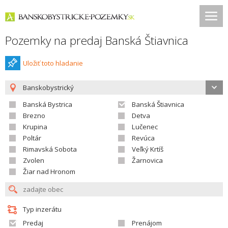
Pozemky na predaj Banská Štiavnica
Uložiť toto hladanie
Banskobystrický
Banská Bystrica
Banská Štiavnica
Brezno
Detva
Krupina
Lučenec
Poltár
Revúca
Rimavská Sobota
Veľký Krtíš
Zvolen
Žarnovica
Žiar nad Hronom
Typ inzerátu
Predaj
Prenájom