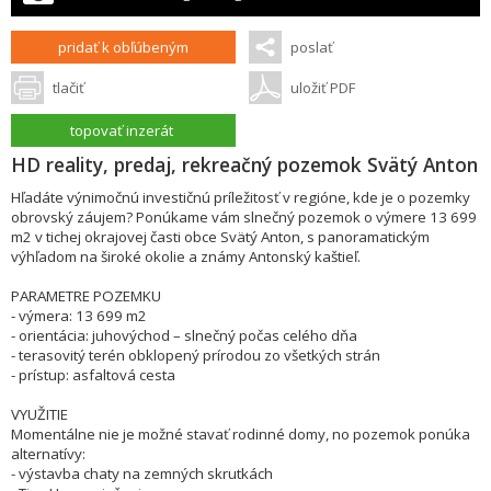
pridať k obľúbeným
poslať
tlačiť
uložiť PDF
topovať inzerát
HD reality, predaj, rekreačný pozemok Svätý Anton
Hľadáte výnimočnú investičnú príležitosť v regióne, kde je o pozemky
obrovský záujem? Ponúkame vám slnečný pozemok o výmere 13 699
m2 v tichej okrajovej časti obce Svätý Anton, s panoramatickým
výhľadom na široké okolie a známy Antonský kaštieľ.
PARAMETRE POZEMKU
- výmera: 13 699 m2
- orientácia: juhovýchod – slnečný počas celého dňa
- terasovitý terén obklopený prírodou zo všetkých strán
- prístup: asfaltová cesta
VYUŽITIE
Momentálne nie je možné stavať rodinné domy, no pozemok ponúka
alternatívy:
- výstavba chaty na zemných skrutkách