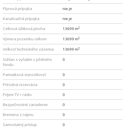
Plynová prípojka
nie je
Kanalizačná prípojka
nie je
2
Celková úžitková plocha
13699 m
2
Výmera pozemku celkom
13699 m
2
Veľkosť technického zázemia
13699 m
Súhlas s vyňatím z pôdneho
0
fondu
Pamiatková starostlivosť
0
Prírodná rezervácia
0
Príjem TV + rádio
0
Bezpečnostné zariadenie
0
Bremeno z nájmu
0
Samostatný prístup
0