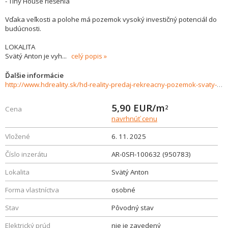
- Tiny House riešenia
Vďaka veľkosti a polohe má pozemok vysoký investičný potenciál do
budúcnosti.
LOKALITA
Svätý Anton je vyh
...
celý popis
Ďalšie informácie
http://www.hdreality.sk/hd-reality-predaj-rekreacny-pozemok-svaty-anton-950783
5,90
EUR/m
2
Cena
navrhnúť cenu
Vložené
6. 11. 2025
Číslo inzerátu
AR-0SFI-100632 (950783)
Lokalita
Svätý Anton
Forma vlastníctva
osobné
Stav
Pôvodný stav
Elektrický prúd
nie je zavedený