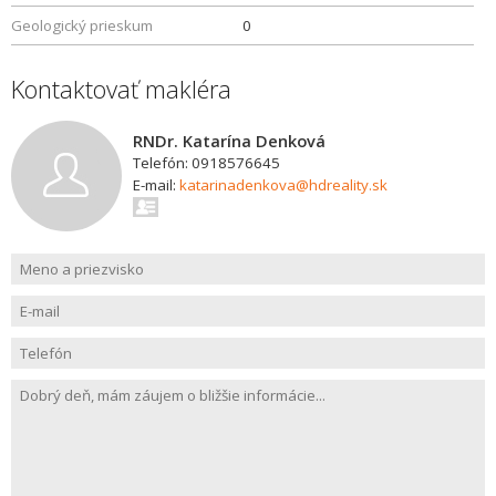
Geologický prieskum
0
Kontaktovať makléra
RNDr. Katarína Denková
Telefón: 0918576645
E-mail:
katarinadenkova@hdreality.sk