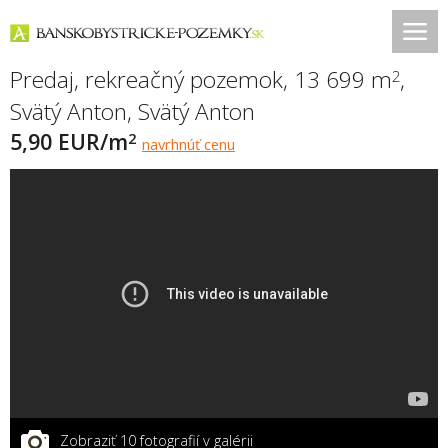
Predaj, rekreačný pozemok, 13 699 m
,
2
Svätý Anton
,
Svätý Anton
5,90 EUR/m
2
navrhnúť cenu
Zobraziť 10 fotografií v galérii