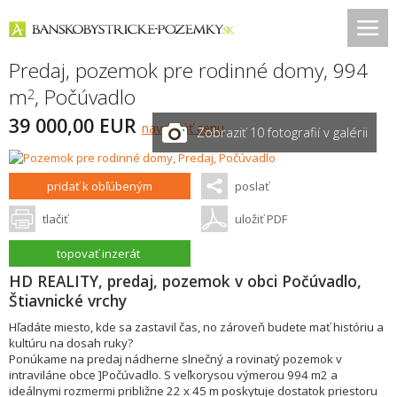
Predaj, pozemok pre rodinné domy, 994
m
,
Počúvadlo
2
39 000,00 EUR
navrhnúť cenu
Zobraziť 10 fotografií v galérii
pridať k obľúbeným
poslať
tlačiť
uložiť PDF
topovať inzerát
HD REALITY, predaj, pozemok v obci Počúvadlo,
Štiavnické vrchy
Hľadáte miesto, kde sa zastavil čas, no zároveň budete mať históriu a
kultúru na dosah ruky?
Ponúkame na predaj nádherne slnečný a rovinatý pozemok v
intraviláne obce ]Počúvadlo. S veľkorysou výmerou 994 m2 a
ideálnymi rozmermi približne 22 x 45 m poskytuje dostatok priestoru