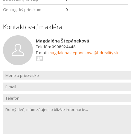
Geologický prieskum
0
Kontaktovať makléra
Magdaléna Štepáneková
Telefón: 0908924448
E-mail:
magdalenastepanekova@hdreality.sk