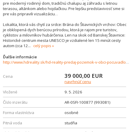
pre moderný rodinný dom, tradičnú chalupu aj záhradu s letnou
terasou, altánkom alebo hojdačkou. Pre lepšiu predstavivosť sme si
pre vás pripravili vizualizáciu. .
Lokalita, ktorá vás chytí za srdce: Brána do Štiavnických vrchov: Obec
je obklopená dych berúcou prírodou, ktorá je rajom pre turistov,
cyklistov a milovníkov hubárčenia. Len na skok od Banskej Štiavnice:
Historické centrum mesta UNESCO je vzdialené len 15 minút cesty
autom (cca 12
...
celý popis
Ďalšie informácie
http://www.hdreality.sk/hd-reality-predaj-pozemok-v-obci-pocuvadlo-stiavnicke-vrchy-993081
39 000,00
EUR
Cena
navrhnúť cenu
Vložené
9. 5. 2026
Číslo inzerátu
AR-0SFI-100877 (993081)
Forma vlastníctva
osobné
Pitná voda
studňa