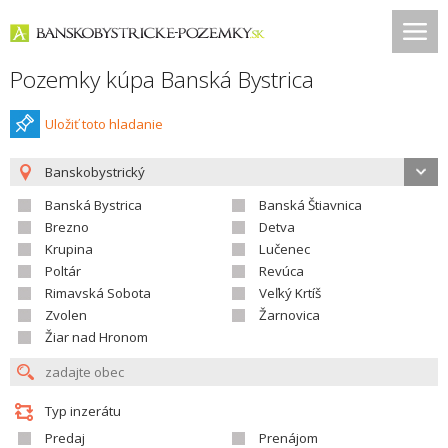
Pozemky kúpa Banská Bystrica
Uložiť toto hladanie
Banskobystrický
Banská Bystrica
Banská Štiavnica
Brezno
Detva
Krupina
Lučenec
Poltár
Revúca
Rimavská Sobota
Veľký Krtíš
Zvolen
Žarnovica
Žiar nad Hronom
Typ inzerátu
Predaj
Prenájom