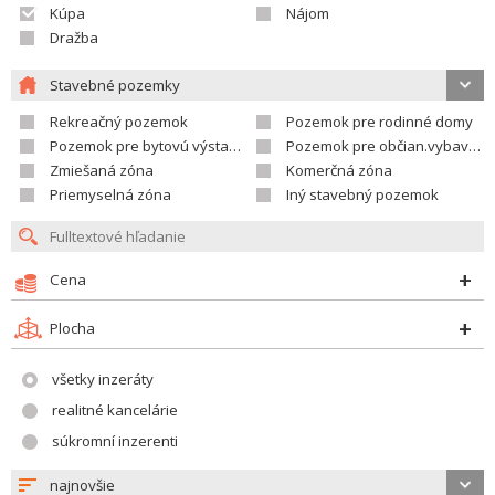
Kúpa
Nájom
Dražba
Stavebné pozemky
Rekreačný pozemok
Pozemok pre rodinné domy
Pozemok pre bytovú výstavbu
Pozemok pre občian.vybavenosť
Zmiešaná zóna
Komerčná zóna
Priemyselná zóna
Iný stavebný pozemok
Cena
Plocha
všetky inzeráty
realitné kancelárie
súkromní inzerenti
najnovšie