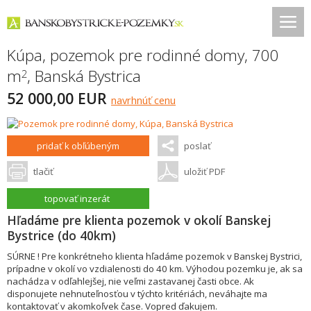
Kúpa, pozemok pre rodinné domy, 700
m
,
Banská Bystrica
2
52 000,00 EUR
navrhnúť cenu
pridať k obľúbeným
poslať
tlačiť
uložiť PDF
topovať inzerát
Hľadáme pre klienta pozemok v okolí Banskej
Bystrice (do 40km)
SÚRNE ! Pre konkrétneho klienta hľadáme pozemok v Banskej Bystrici,
prípadne v okolí vo vzdialenosti do 40 km. Výhodou pozemku je, ak sa
nachádza v odľahlejšej, nie veľmi zastavanej časti obce. Ak
disponujete nehnuteľnosťou v týchto kritériách, neváhajte ma
kontaktovať v akomkoľvek čase. Vopred ďakujem.