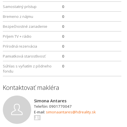
Samostatný prístup
0
Bremeno z nájmu
0
Bezpečnostné zariadenie
0
Príjem TV + rádio
0
Prírodná rezervácia
0
Pamiatková starostlivosť
0
Súhlas s vyňatím z pôdneho
0
fondu
Kontaktovať makléra
Simona Antares
Telefón: 0901770047
E-mail:
simonaantares@hdreality.sk