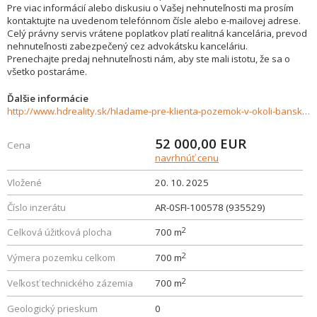
Pre viac informácií alebo diskusiu o Vašej nehnuteľnosti ma prosím
kontaktujte na uvedenom telefónnom čísle alebo e-mailovej adrese.
Celý právny servis vrátene poplatkov platí realitná kancelária, prevod
nehnuteľnosti zabezpečený cez advokátsku kanceláriu.
Prenechajte predaj nehnuteľnosti nám, aby ste mali istotu, že sa o
všetko postaráme.
Ďalšie informácie
http://www.hdreality.sk/hladame-pre-klienta-pozemok-v-okoli-banskej-bystrice-do-40km-943697
52 000,00
EUR
Cena
navrhnúť cenu
Vložené
20. 10. 2025
Číslo inzerátu
AR-0SFI-100578 (935529)
2
Celková úžitková plocha
700 m
2
Výmera pozemku celkom
700 m
2
Veľkosť technického zázemia
700 m
Geologický prieskum
0