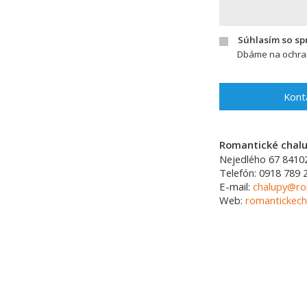
Súhlasím so s
Dbáme na ochran
Kont
Romantické chalup
Nejedlého 67
8410
Telefón:
0918 789 
E-mail:
chalupy@ro
Web:
romantickech