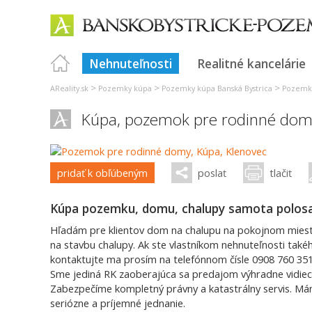
Nehnuteľnosti
Realitné kancelárie
>
>
>
AReality.sk
Pozemky kúpa
Pozemky kúpa Banská Bystrica
Pozemky
Kúpa, pozemok pre rodinné dom
pridať k obľúbeným
poslať
tlačiť
Kúpa pozemku, domu, chalupy samota polos
Hľadám pre klientov dom na chalupu na pokojnom mieste
na stavbu chalupy. Ak ste vlastníkom nehnuteľnosti takéh
kontaktujte ma prosím na telefónnom čísle 0908 760 3
Sme jediná RK zaoberajúca sa predajom výhradne vidiec
Zabezpečíme kompletný právny a katastrálny servis. Má
seriózne a príjemné jednanie.