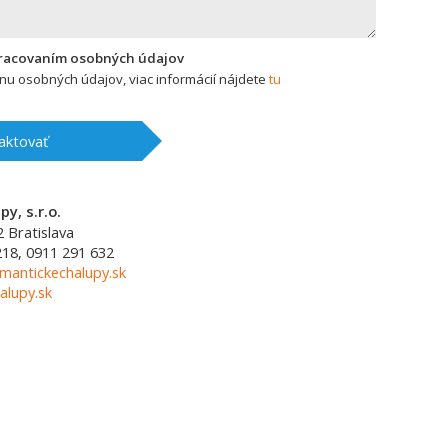
pracovaním osobných údajov
u osobných údajov, viac informácií nájdete
tu
aktovať
y, s.r.o.
2
Bratislava
218, 0911 291 632
mantickechalupy.sk
alupy.sk