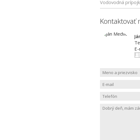
Vodovodná prípoj
Kontaktovať 
Já
Te
E-