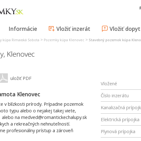
Informácie
Vložiť inzerát
Vložiť dopyt
>
>
 kúpa Rimavská Sobota
Pozemky kúpa Klenovec
Stavebný pozemok kúpa Kleno
y,
Klenovec
uložiť PDF
Vložené
amota Klenovec
Číslo inzerátu
 v blízkosti prírody. Prípadne pozemok
Kanalizačná prípoj
oto typu alebo o nejakej takej viete,
51 alebo na medved@romantickechalupy.sk
Elektrická prípojka
kych a rekreačných nehnuteľností.
me profesionálny prístup a zároveň
Plynová prípojka