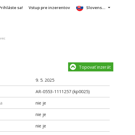
Prihláste sa!
Vstup pre inzerentov
Slovensky
vec
Topovať inzerát
9. 5. 2025
AR-0553-1111257 (kp0025)
ka
nie je
nie je
nie je