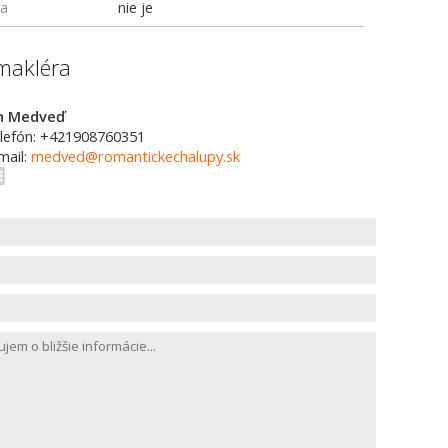
ka
nie je
makléra
n Medveď
lefón: +421908760351
mail:
medved@romantickechalupy.sk