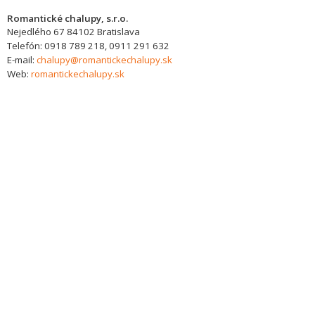
Romantické chalupy, s.r.o.
Nejedlého 67
84102
Bratislava
Telefón:
0918 789 218, 0911 291 632
E-mail:
chalupy@romantickechalupy.sk
Web:
romantickechalupy.sk