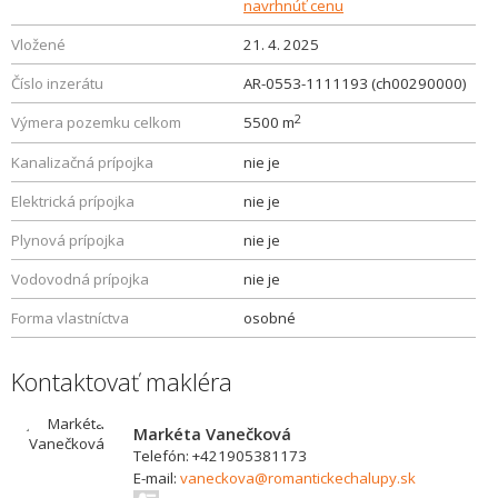
navrhnúť cenu
Vložené
21. 4. 2025
Číslo inzerátu
AR-0553-1111193 (ch00290000)
2
Výmera pozemku celkom
5500 m
Kanalizačná prípojka
nie je
Elektrická prípojka
nie je
Plynová prípojka
nie je
Vodovodná prípojka
nie je
Forma vlastníctva
osobné
Kontaktovať makléra
Markéta Vanečková
Telefón: +421905381173
E-mail:
vaneckova@romantickechalupy.sk