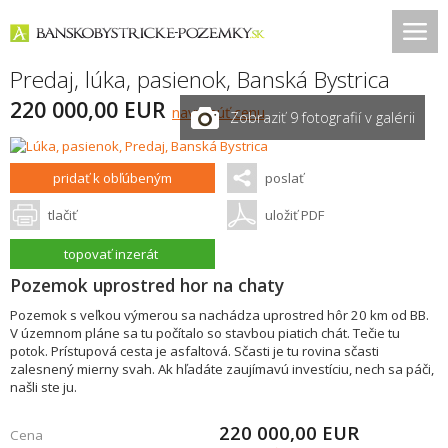
Predaj, lúka, pasienok,
Banská Bystrica
220 000,00 EUR
navrhnúť cenu
Zobraziť 9 fotografií v galérii
pridať k obľúbeným
poslať
tlačiť
uložiť PDF
topovať inzerát
Pozemok uprostred hor na chaty
Pozemok s veľkou výmerou sa nachádza uprostred hôr 20 km od BB.
V územnom pláne sa tu počítalo so stavbou piatich chát. Tečie tu
potok. Prístupová cesta je asfaltová. Sčasti je tu rovina sčasti
zalesnený mierny svah. Ak hľadáte zaujímavú investíciu, nech sa páči,
našli ste ju.
220 000,00
EUR
Cena