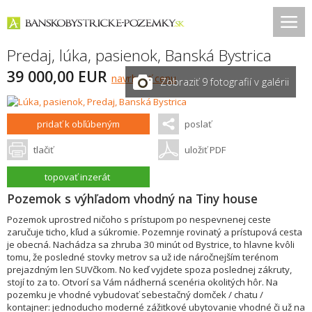
Predaj, lúka, pasienok,
Banská Bystrica
39 000,00 EUR
navrhnúť cenu
Zobraziť 9 fotografií v galérii
pridať k obľúbeným
poslať
tlačiť
uložiť PDF
topovať inzerát
Pozemok s výhľadom vhodný na Tiny house
Pozemok uprostred ničoho s prístupom po nespevnenej ceste
zaručuje ticho, kľud a súkromie. Pozemnje rovinatý a prístupová cesta
je obecná. Nachádza sa zhruba 30 minút od Bystrice, to hlavne kvôli
tomu, že posledné stovky metrov sa už ide náročnejším terénom
prejazdným len SUVčkom. No keď vyjdete spoza poslednej zákruty,
stojí to za to. Otvorí sa Vám nádherná scenéria okolitých hôr. Na
pozemku je vhodné vybudovať sebestačný domček / chatu /
kontajner: jednoducho moderné zážitkové ubytovanie vhodné či už na