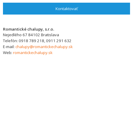
Kontaktovať
Romantické chalupy, s.r.o.
Nejedlého 67
84102
Bratislava
Telefón:
0918 789 218, 0911 291 632
E-mail:
chalupy@romantickechalupy.sk
Web:
romantickechalupy.sk