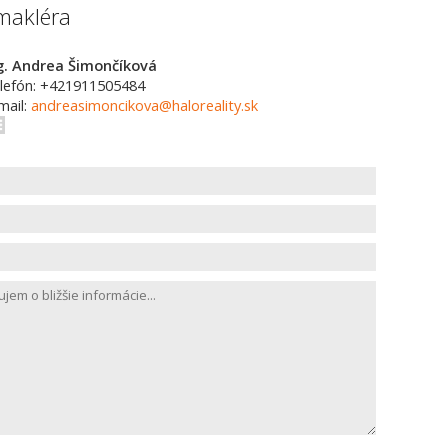
makléra
g. Andrea Šimončíková
lefón: +421911505484
mail:
andreasimoncikova@haloreality.sk