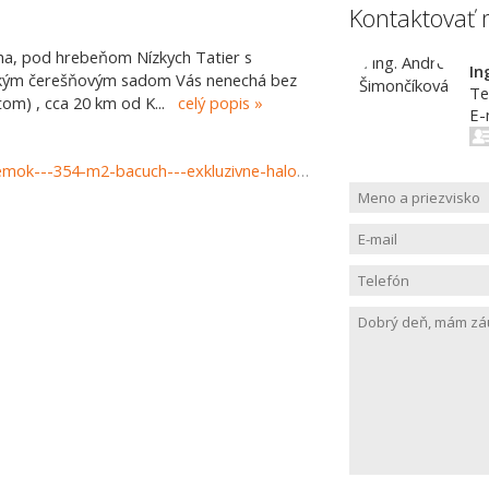
Kontaktovať 
loha, pod hrebeňom Nízkych Tatier s
In
eľkým čerešňovým sadom Vás nenechá bez
Te
tom) , cca 20 km od K
...
celý popis
E-
https://www.haloreality.sk/bacuch/predaj-zahradny-pozemok---354-m2-bacuch---exkluzivne-halo-reality/69607