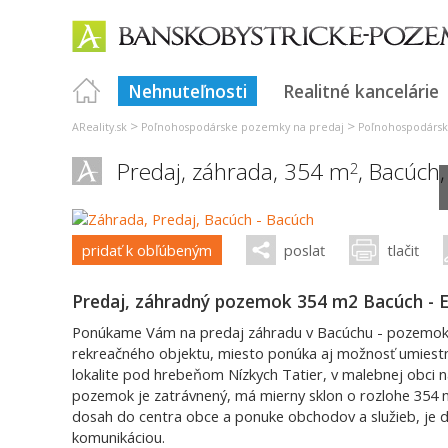
Nehnuteľnosti
Realitné kancelárie
>
>
AReality.sk
Poľnohospodárske pozemky na predaj
Poľnohospodársk
Predaj, záhrada, 354 m
,
Bacúch
2
pridať k obľúbeným
poslať
tlačiť
Predaj, záhradný pozemok 354 m2 Bacúch 
Ponúkame Vám na predaj záhradu v Bacúchu - pozemok 
rekreačného objektu, miesto ponúka aj možnosť umiest
lokalite pod hrebeňom Nízkych Tatier, v malebnej obci
pozemok je zatrávnený, má mierny sklon o rozlohe 354 m
dosah do centra obce a ponuke obchodov a služieb, je 
komunikáciou.