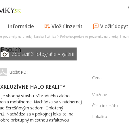
Informácie
Vložiť inzerát
Vložiť dopyt
>
e pozemky na predaj Banská Bystrica
Poľnohospodárske pozemky na predaj Brez
,
Bacúch
Zobraziť 3 fotografie v galérii
uložiť PDF
Cena
- EXKLUZÍVNE HALO REALITY
Vložené
je vhodný stavbu záhradného alebo
nenia mobilhome. Nachádza sa v nádhernej
Číslo inzerátu
 nad čerešňovým sadom. Oplotený
2. Nachádza sa v pokojnej lokalite, na
Lokalita
dobre prístupný miestnou asfaltovou