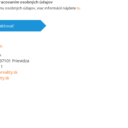
pracovaním osobných údajov
u osobných údajov, viac informácií nájdete
tu
aktovať
.
97101
Prievidza
11
reality.sk
ty.sk