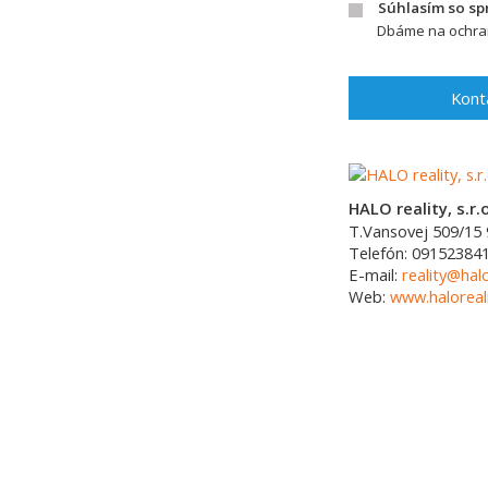
Súhlasím so s
Dbáme na ochran
Kont
HALO reality, s.r.o
T.Vansovej 509/15
Telefón:
09152384
E-mail:
reality@halo
Web:
www.haloreali