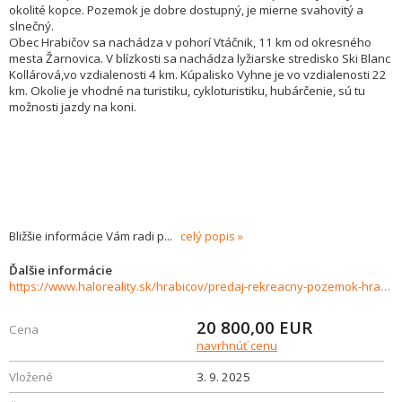
okolité kopce. Pozemok je dobre dostupný, je mierne svahovitý a
slnečný.
Obec Hrabičov sa nachádza v pohorí Vtáčnik, 11 km od okresného
mesta Žarnovica. V blízkosti sa nachádza lyžiarske stredisko Ski Blanc
Kollárová,vo vzdialenosti 4 km. Kúpalisko Vyhne je vo vzdialenosti 22
km. Okolie je vhodné na turistiku, cykloturistiku, hubárčenie, sú tu
možnosti jazdy na koni.
Bližšie informácie Vám radi p
...
celý popis
Ďalšie informácie
https://www.haloreality.sk/hrabicov/predaj-rekreacny-pozemok-hrabicov---exkluzivne-halo-reality/70906
20 800,00
EUR
Cena
navrhnúť cenu
Vložené
3. 9. 2025