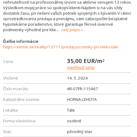
nehnuteľností na profesionálnej úrovni sa aktívne venujem 13 rokov.
Výsledkom mojej práce sú spokojní klienti.Nájdem si na vás vždy
dostatok času, pri riešení vašich potrieb spojených s bývaním.V rámci
sprostredkovania predaja a prenájmu, vám zabezpečím bezplatné
hypotekárne poradenstvo, ktoré garantuje férové úverové
podmienky výhodné pre klie
...
celý popis
Ďalšie informácie
https://xemar.sk/reality/13711/predaj-pozemky-pri-vleku-tale
35,00
EUR/m
2
Cena
navrhnúť cenu
Vložené
14. 5. 2024
Číslo inzerátu
AR-07FR-115467
Katastrálne územie
HORNA LEHOTA
Lokalita
Tále
Forma vlastníctva
osobné
Stav
pôvodný stav