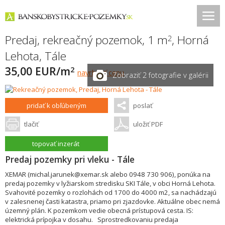
Predaj, rekreačný pozemok, 1 m
,
Horná
2
Lehota
,
Tále
35,00 EUR/m
2
navrhnúť cenu
Zobraziť 2 fotografie v galérii
pridať k obľúbeným
poslať
tlačiť
uložiť PDF
topovať inzerát
Predaj pozemky pri vleku - Tále
XEMAR (michal.jarunek@xemar.sk alebo 0948 730 906), ponúka na
predaj pozemky v lyžiarskom stredisku SKI Tále, v obci Horná Lehota.
Svahovité pozemky o rozlohách od 1700 do 4000 m2, sa nachádzajú
v zalesnenej časti katastra, priamo pri zjazdovke. Aktuálne obec nemá
územný plán. K pozemkom vedie obecná prístupová cesta. IS:
elektrická prípojka v dosahu. Sprostredkovaniu predaja