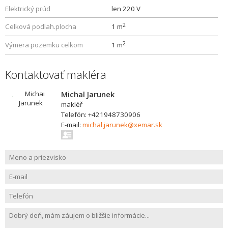
Elektrický prúd
len 220 V
2
Celková podlah.plocha
1 m
2
Výmera pozemku celkom
1 m
Kontaktovať makléra
Michal Jarunek
makléř
Telefón: +421948730906
E-mail:
michal.jarunek@xemar.sk