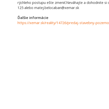
rýchleho postupu ešte zmeniť.Neváhajte a dohodnite si ob
125 alebo matej.belocaban@xemar.sk
Ďalšie informácie
https://xemar.sk/reality/14726/predaj-stavebny-pozemok