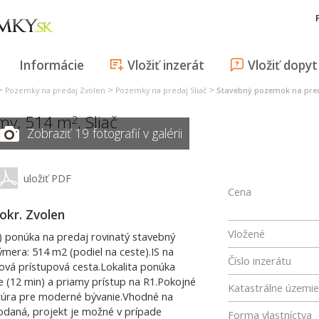
Informácie
Vložiť inzerát
Vložiť dopyt
>
>
>
Pozemky na predaj Zvolen
Pozemky na predaj Sliač
Stavebný pozemok na pred
omy, 514 m
,
Sliač
2
Zobraziť 19 fotografií v galérii
uložiť PDF
Cena
okr. Zvolen
Vložené
 ponúka na predaj rovinatý stavebný
Výmera: 514 m2 (podiel na ceste).IS na
Číslo inzerátu
ltová prístupová cesta.Lokalita ponúka
e (12 min) a priamy prístup na R1.Pokojné
Katastrálne územie
ktúra pre moderné bývanie.Vhodné na
odaná, projekt je možné v prípade
Forma vlastníctva