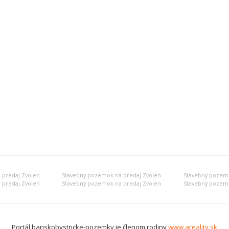
 predaj Zvolen
Stavebný pozemok na predaj Zvolen
Stavebný pozemo
 predaj Zvolen
Stavebný pozemok na predaj Zvolen
Stavebný pozemo
Portál banskobystricke-pozemky je členom rodiny
www.areality.sk