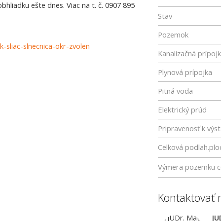
hliadku ešte dnes. Viac na t. č. 0907 895
Stav
Pozemok
-sliac-slnecnica-okr-zvolen
Kanalizačná prípoj
Plynová prípojka
Pitná voda
Elektrický prúd
Pripravenosť k výs
Celková podlah.plo
Výmera pozemku c
Kontaktovať 
JU