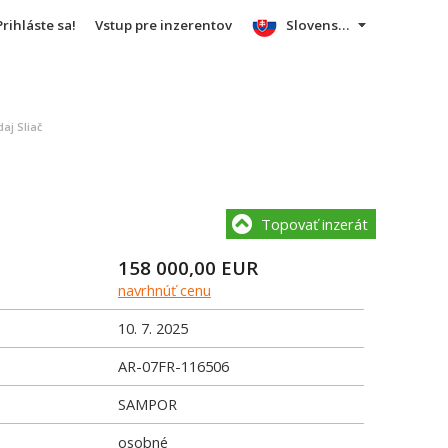
Prihláste sa!
Vstup pre inzerentov
Slovensky
aj Sliač
Topovať inzerát
158 000,00
EUR
navrhnúť cenu
10. 7. 2025
AR-07FR-116506
SAMPOR
osobné