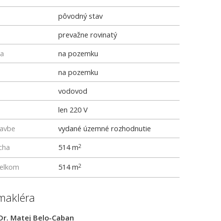
pôvodný stav
prevažne rovinatý
ka
na pozemku
na pozemku
vodovod
len 220 V
tavbe
vydané územné rozhodnutie
cha
514 m
2
elkom
514 m
2
makléra
Dr. Matej Belo-Caban