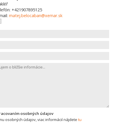
kléř
lefón: +421907895125
mail:
matej.belocaban@xemar.sk
pracovaním osobných údajov
u osobných údajov, viac informácií nájdete
tu