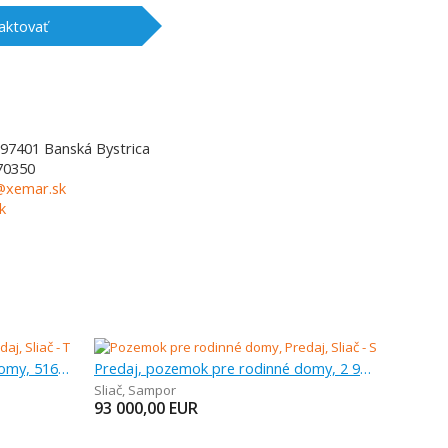
aktovať
97401
Banská Bystrica
70350
l@xemar.sk
k
Predaj, pozemok pre rodinné domy, 516 m
Predaj, pozemok pre rodinné domy, 2 914 m
Sliač
,
Sampor
93 000,00
EUR