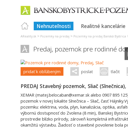
Nehnuteľnosti
Realitné kancelárie
>
>
AReality.sk
Pozemky na predaj
Pozemky na predaj Banská Bystrica
Predaj, pozemok pre rodinné d
pridať k obľúbeným
poslať
tlačiť
PREDAJ Stavebný pozemok, Sliač (Slnečnica), 
XEMAR (matej.belocaban@xemar.sk alebo 0907 895 125)
pozemok v novej lokalite Slnečnica – Sliač, časť Hájniky.
pozemku: elektrina, voda, plyn, kanalizácia, optika, asfa
výbornú dostupnosť do Zvolena (8 min), Banskej Bystric
prostredie blízko prírody, zároveň kompletná infraštru
okamžitú výstavbu. Žiadosť o stavebné povolenie bola p