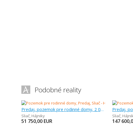
Podobné reality
Predaj, pozemok pre rodinné domy, 2 070 m
Sliač
,
Hájniky
Sliač
,
Hájni
51 750,00
EUR
147 600,