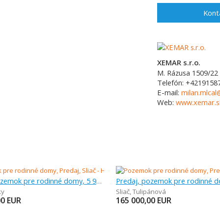
Kont
XEMAR s.r.o.
M. Rázusa 1509/22
Telefón:
+4219158
E-mail:
milan.mlca
Web:
www.xemar.s
Predaj, pozemok pre rodinné domy, 5 904 m
ky
Sliač
,
Tulipánová
00
EUR
165 000,00
EUR