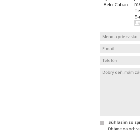
ma
Te
E-
Súhlasím so s
Dbáme na ochran