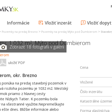
Informácie
Vložiť inzerát
Vložiť dopyt
>
>
>
Pozemky na predaj Brezno
Pozemky na predaj Mýto pod Ďumbierom
Stavebn
my, 1 032 m
,
Mýto pod Ďumbierom
2
Zobraziť 18 fotografií v galérii
uložiť PDF
Cena
rom, okr. Brezno
Vložené
 ponúka na predaj stavebný pozemok v
vá rozloha pozemku je 1032 m2. Mestský
Číslo inzerátu
mok priamo z hlavnej cesty
ite Nízkych Tatier. K pozemku bola
Katastrálne územie
 na všestranné využitie.Nepremeškajte
u ešte dnes. Bližšie informácie alebo
Forma vlastníctva