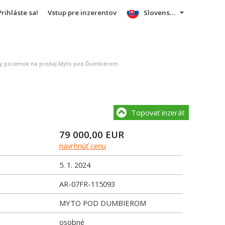
Prihláste sa!
Vstup pre inzerentov
Slovensky
ý pozemok na predaj Mýto pod Ďumbierom
Topovať inzerát
79 000,00
EUR
navrhnúť cenu
5. 1. 2024
AR-07FR-115093
MYTO POD DUMBIEROM
osobné