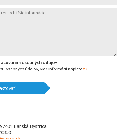
pracovaním osobných údajov
u osobných údajov, viac informácií nájdete
tu
aktovať
97401
Banská Bystrica
70350
l@xemar.sk