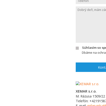
Súhlasím so s
Dbáme na ochran
Kont
XEMAR s.r.o.
M. Rázusa 1509/22
Telefón:
+4219158
E-mail:
milan.mlca