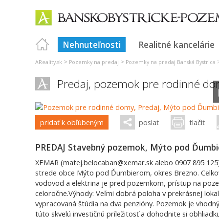
Nehnuteľnosti
Realitné kancelárie
>
>
AReality.sk
Pozemky na predaj
Pozemky na predaj Banská Bystrica
Predaj, pozemok pre rodinné do
pridať k obľúbeným
poslať
tlačiť
PREDAJ Stavebný pozemok, Mýto pod Ďumbie
XEMAR (matej.belocaban@xemar.sk alebo 0907 895 125)
strede obce Mýto pod Ďumbierom, okres Brezno. Celko
vodovod a elektrina je pred pozemkom, prístup na poze
celoročne.Výhody: Veľmi dobrá poloha v prekrásnej lokal
vypracovaná štúdia na dva penzióny. Pozemok je vhodný
túto skvelú investičnú príležitosť a dohodnite si obhliadk