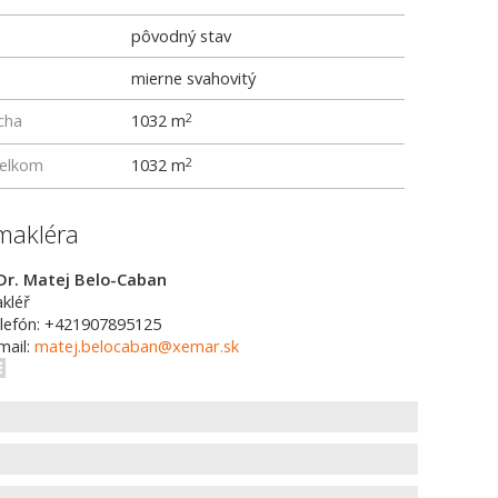
pôvodný stav
mierne svahovitý
cha
1032 m
2
elkom
1032 m
2
makléra
Dr. Matej Belo-Caban
kléř
lefón: +421907895125
mail:
matej.belocaban@xemar.sk