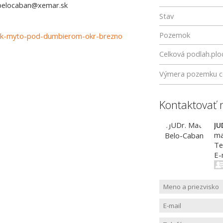
j.belocaban@xemar.sk
Stav
Pozemok
emok-myto-pod-dumbierom-okr-brezno
Celková podlah.plo
Výmera pozemku c
Kontaktovať 
JU
ma
Te
E-