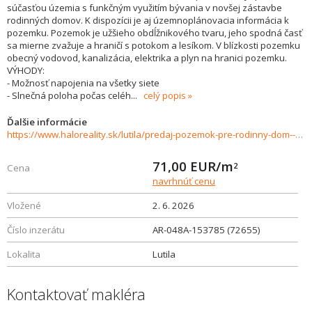
súčasťou územia s funkčným využitím bývania v novšej zástavbe
rodinných domov. K dispozícii je aj územnoplánovacia informácia k
pozemku. Pozemok je užšieho obdĺžnikového tvaru, jeho spodná časť
sa mierne zvažuje a hraničí s potokom a lesíkom. V blízkosti pozemku
obecný vodovod, kanalizácia, elektrika a plyn na hranici pozemku.
VÝHODY:
- Možnosť napojenia na všetky siete
- Slnečná poloha počas celéh
...
celý popis
Ďalšie informácie
https://www.haloreality.sk/lutila/predaj-pozemok-pre-rodinny-dom---2535-m2-lutila---exkluzivne-halo-reality/72655
71,00
EUR/m
2
Cena
navrhnúť cenu
Vložené
2. 6. 2026
Číslo inzerátu
AR-048A-153785 (72655)
Lokalita
Lutila
Kontaktovať makléra