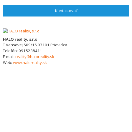
Kontaktovať
HALO reality, s.r.o.
T.Vansovej 509/15
97101
Prievidza
Telefón:
0915238411
E-mail:
reality@haloreality.sk
Web:
www.haloreality.sk