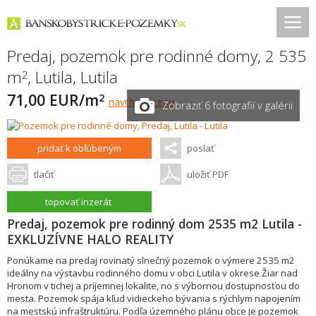
Predaj, pozemok pre rodinné domy, 2 535
m
,
Lutila
,
Lutila
2
71,00 EUR/m
2
navrhnúť cenu
Zobraziť 6 fotografií v galérii
pridať k obľúbeným
poslať
tlačiť
uložiť PDF
topovať inzerát
Predaj, pozemok pre rodinný dom 2535 m2 Lutila -
EXKLUZÍVNE HALO REALITY
Ponúkame na predaj rovinatý slnečný pozemok o výmere 2535 m2
ideálny na výstavbu rodinného domu v obci Lutila v okrese Žiar nad
Hronom v tichej a príjemnej lokalite, no s výbornou dostupnosťou do
mesta. Pozemok spája kľud vidieckeho bývania s rýchlym napojením
na mestskú infraštruktúru. Podľa územného plánu obce je pozemok