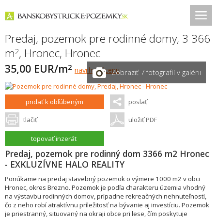
Predaj, pozemok pre rodinné domy, 3 366
m
,
Hronec
,
Hronec
2
35,00 EUR/m
2
navrhnúť cenu
Zobraziť 7 fotografií v galérii
pridať k obľúbeným
poslať
tlačiť
uložiť PDF
topovať inzerát
Predaj, pozemok pre rodinný dom 3366 m2 Hronec
- EXKLUZÍVNE HALO REALITY
Ponúkame na predaj stavebný pozemok o výmere 1000 m2 v obci
Hronec, okres Brezno. Pozemok je podľa charakteru územia vhodný
na výstavbu rodinných domov, prípadne rekreačných nehnuteľností,
čo z neho robí atraktívnu príležitosť na bývanie aj investíciu. Pozemok
je priestranný, situovaný na okraji obce pri lese, čím poskytuje