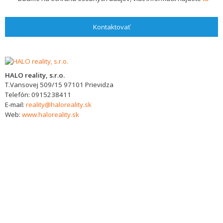
Kontaktovať
HALO reality, s.r.o.
T.Vansovej 509/15
97101
Prievidza
Telefón:
0915238411
E-mail:
reality@haloreality.sk
Web:
www.haloreality.sk