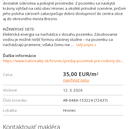
dostatok súkromia a pokojné prostredie. Z pozemku sa naskytá
krásny výhľad na celú obec Hronec a okolité prírodné scenérie, pričom
jeho poloha zároveň zabezpečuje dobrú dostupnosť do centra obce
aj do okresného mesta Brezno.
INŽINIERSKE SIETE:
Elektrická energia sa nachádza v dosahu pozemku. Zásobovanie
vodou je možné riešiť formou vlastnej studne – na pozemku sa
nachádzajú pramene, vďaka čomu nie
...
celý popis
Ďalšie informácie
https://www.haloreality.sk/hronec/predaj-pozemok-pre-rodinny-dom---3366-m2-hronec---exkluzivne-halo-reality/72437
35,00
EUR/m
2
Cena
navrhnúť cenu
Vložené
12. 3. 2026
Číslo inzerátu
AR-048A-153224 (72437)
Lokalita
Hronec
Kontaktovať makléra