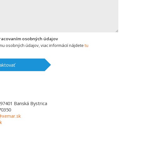
pracovaním osobných údajov
u osobných údajov, viac informácií nájdete
tu
aktovať
97401
Banská Bystrica
70350
l@xemar.sk
k