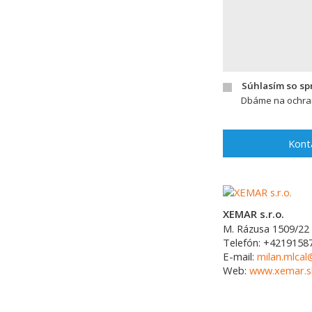
Súhlasím so s
Dbáme na ochran
Kont
XEMAR s.r.o.
M. Rázusa 1509/22
Telefón:
+4219158
E-mail:
milan.mlca
Web:
www.xemar.s