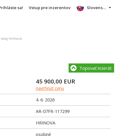
Prihláste sa!
Vstup pre inzerentov
Slovensky
edaj Hriňová
Topovať inzerát
45 900,00
EUR
navrhnúť cenu
4. 6. 2026
AR-07FR-117299
HRINOVA
osobné