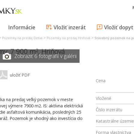
Informácie
Vložiť inzerát
Vložiť dopyt
>
>
>
Pozemky na predaj Detva
Pozemky na predaj Hriňová
Stavebný pozemok na pr
my, 7 900 m
,
Hriňová
2
Zobraziť 6 fotografií v galérii
uložiť PDF
Cena
Vložené
úka na predaj veľký pozemok v meste
vej výmere 7900 m2. IS: aktívna elektrická
Číslo inzerátu
die asfaltová komunikácia, posledných 25
ráž. Pozemok je vhodný ako investícia do
Katastrálne územie
Forma vlastníctva