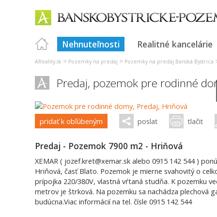
Nehnuteľnosti
Realitné kancelárie
>
>
AReality.sk
Pozemky na predaj
Pozemky na predaj Banská Bystrica
Predaj, pozemok pre rodinné do
pridať k obľúbeným
poslať
tlačiť
Predaj - Pozemok 7900 m2 - Hriňová
XEMAR ( jozef.kret@xemar.sk alebo 0915 142 544 ) pon
Hriňová, časť Blato. Pozemok je mierne svahovitý o celko
prípojka 220/380V, vlastná vŕtaná studňa. K pozemku ve
metrov je štrková. Na pozemku sa nachádza plechová ga
budúcna.Viac informácií na tel. čísle 0915 142 544