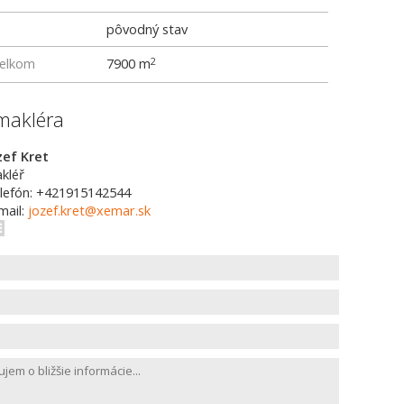
pôvodný stav
elkom
7900 m
2
makléra
zef Kret
kléř
lefón: +421915142544
mail:
jozef.kret@xemar.sk