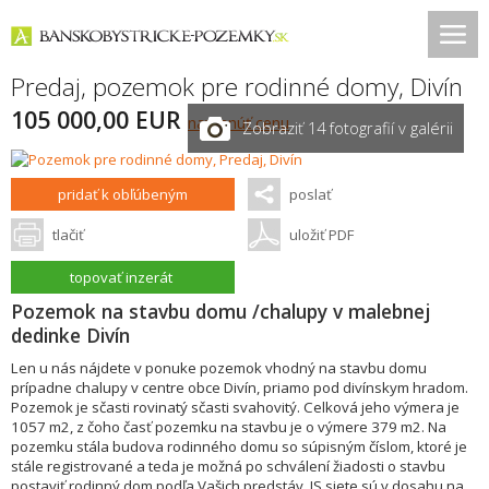
Predaj, pozemok pre rodinné domy,
Divín
105 000,00 EUR
navrhnúť cenu
Zobraziť 14 fotografií v galérii
pridať k obľúbeným
poslať
tlačiť
uložiť PDF
topovať inzerát
Pozemok na stavbu domu /chalupy v malebnej
dedinke Divín
Len u nás nájdete v ponuke pozemok vhodný na stavbu domu
prípadne chalupy v centre obce Divín, priamo pod divínskym hradom.
Pozemok je sčasti rovinatý sčasti svahovitý. Celková jeho výmera je
1057 m2, z čoho časť pozemku na stavbu je o výmere 379 m2. Na
pozemku stála budova rodinného domu so súpisným číslom, ktoré je
stále registrované a teda je možná po schválení žiadosti o stavbu
postaviť rodinný dom podľa Vašich predstáv. IS siete sú v dosahu na