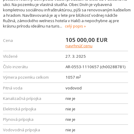
ulici. Na pozemku je vlastná studňa. Obec Divín je vybavená
kompletnou sociálnou infraštruktúrou, pýši sa renovovaným kaštieľom
a hradom. Navštevovaná je aj v lete pre blízkosť vodnej nádrže
Ružiná, zámockého welness hotela v Haliči a nepochybne aj pre
krásnu prírodu ideálnu na turis
...
celý popis
105 000,00
EUR
Cena
navrhnúť cenu
Vložené
27. 3. 2025
Číslo inzerátu
AR-0553-1110657 (ch00288781)
2
Výmera pozemku celkom
1057 m
Pitná voda
vodovod
Kanalizačná prípojka
nie je
Elektrická prípojka
nie je
Plynová prípojka
nie je
Vodovodná prípojka
nie je