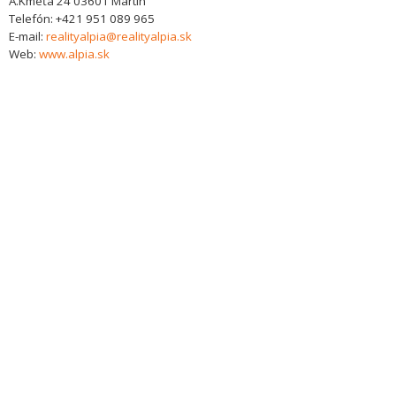
A.Kmeťa 24
03601
Martin
Telefón:
+421 951 089 965
E-mail:
realityalpia@realityalpia.sk
Web:
www.alpia.sk