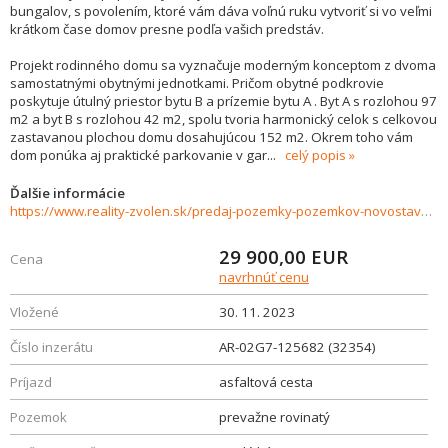
bungalov, s povolením, ktoré vám dáva voľnú ruku vytvoriť si vo veľmi
krátkom čase domov presne podľa vašich predstáv.
Projekt rodinného domu sa vyznačuje moderným konceptom z dvoma
samostatnými obytnými jednotkami. Pričom obytné podkrovie
poskytuje útulný priestor bytu B a prízemie bytu A . Byt A s rozlohou 97
m2 a byt B s rozlohou 42 m2, spolu tvoria harmonický celok s celkovou
zastavanou plochou domu dosahujúcou 152 m2. Okrem toho vám
dom ponúka aj praktické parkovanie v gar
...
celý popis
Ďalšie informácie
https://www.reality-zvolen.sk/predaj-pozemky-pozemkov-novostavby/Stavebny-pozemok-so-stavebnym-povolenim-465-m2-Bzovik-32354/?utm_source=areality&utm_medium=xml&utm_term=32354&utm_content=chalupa&utm_campaign=portaly
29 900,00
EUR
Cena
navrhnúť cenu
Vložené
30. 11. 2023
Číslo inzerátu
AR-02G7-125682 (32354)
Príjazd
asfaltová cesta
Pozemok
prevažne rovinatý