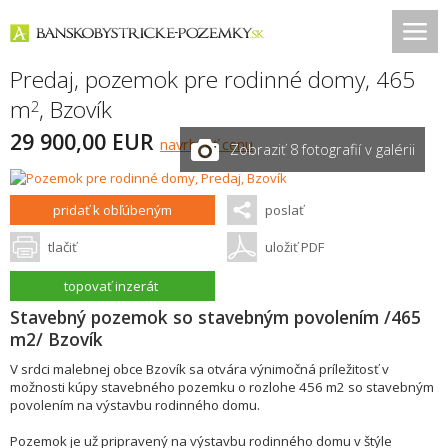
Predaj, pozemok pre rodinné domy, 465
m
,
Bzovík
2
29 900,00 EUR
navrhnúť cenu
Zobraziť 8 fotografií v galérii
pridať k obľúbeným
poslať
tlačiť
uložiť PDF
topovať inzerát
Stavebný pozemok so stavebným povolením /465
m2/ Bzovík
V srdci malebnej obce Bzovík sa otvára výnimočná príležitosť v
možnosti kúpy stavebného pozemku o rozlohe 456 m2 so stavebným
povolením na výstavbu rodinného domu.
Pozemok je už pripravený na výstavbu rodinného domu v štýle