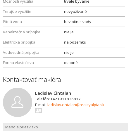
Možnosti využitia
trvalé bývanie
Terajšie využitie
nevyužívané
Pitná voda
bez pitnej vody
Kanalizačná prípojka
nie je
Elektrická prípojka
na pozemku
Vodovodná prípojka
nie je
Forma vlastníctva
osobné
Kontaktovať makléra
Ladislav Čintalan
Telefón: +421911836817
E-mail:
ladislav.cintalan@realityalpia.sk