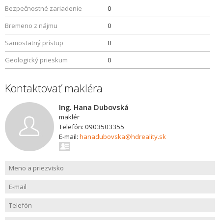
Bezpečnostné zariadenie
0
Bremeno z nájmu
0
Samostatný prístup
0
Geologický prieskum
0
Kontaktovať makléra
Ing. Hana Dubovská
maklér
Telefón: 0903503355
E-mail:
hanadubovska@hdreality.sk