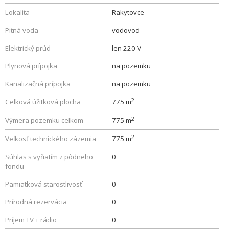
Lokalita
Rakytovce
Pitná voda
vodovod
Elektrický prúd
len 220 V
Plynová prípojka
na pozemku
Kanalizačná prípojka
na pozemku
2
Celková úžitková plocha
775 m
2
Výmera pozemku celkom
775 m
2
Veľkosť technického zázemia
775 m
Súhlas s vyňatím z pôdneho
0
fondu
Pamiatková starostlivosť
0
Prírodná rezervácia
0
Príjem TV + rádio
0