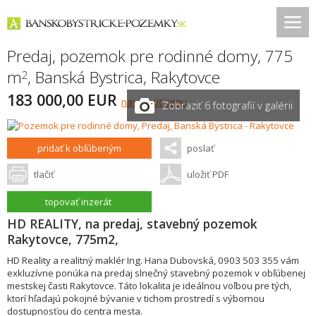
Predaj, pozemok pre rodinné domy, 775
m
,
Banská Bystrica
,
Rakytovce
2
183 000,00 EUR
navrhnúť cenu
Zobraziť 6 fotografií v galérii
pridať k obľúbeným
poslať
tlačiť
uložiť PDF
topovať inzerát
HD REALITY, na predaj, stavebný pozemok
Rakytovce, 775m2,
HD Reality a realitný maklér Ing. Hana Dubovská, 0903 503 355 vám
exkluzívne ponúka na predaj slnečný stavebný pozemok v obľúbenej
mestskej časti Rakytovce. Táto lokalita je ideálnou voľbou pre tých,
ktorí hľadajú pokojné bývanie v tichom prostredí s výbornou
dostupnosťou do centra mesta.