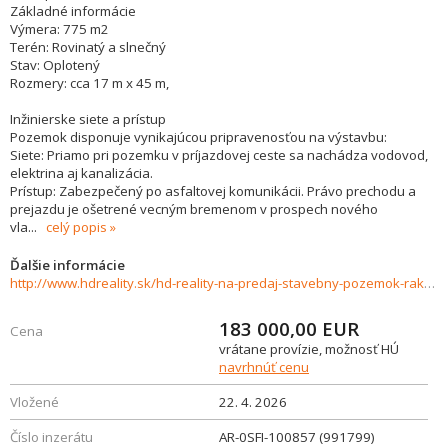
Základné informácie
Výmera: 775 m2
Terén: Rovinatý a slnečný
Stav: Oplotený
Rozmery: cca 17 m x 45 m,
Inžinierske siete a prístup
Pozemok disponuje vynikajúcou pripravenosťou na výstavbu:
Siete: Priamo pri pozemku v príjazdovej ceste sa nachádza vodovod,
elektrina aj kanalizácia.
Prístup: Zabezpečený po asfaltovej komunikácii. Právo prechodu a
prejazdu je ošetrené vecným bremenom v prospech nového
vla
...
celý popis
Ďalšie informácie
http://www.hdreality.sk/hd-reality-na-predaj-stavebny-pozemok-rakytovce-775m2--991799
183 000,00
EUR
Cena
vrátane provízie, možnosť HÚ
navrhnúť cenu
Vložené
22. 4. 2026
Číslo inzerátu
AR-0SFI-100857 (991799)