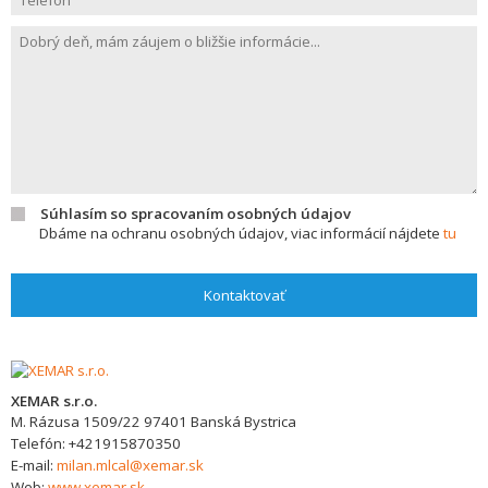
Súhlasím so spracovaním osobných údajov
Dbáme na ochranu osobných údajov, viac informácií nájdete
tu
Kontaktovať
XEMAR s.r.o.
M. Rázusa 1509/22
97401
Banská Bystrica
Telefón:
+421915870350
E-mail:
milan.mlcal@xemar.sk
Web:
www.xemar.sk