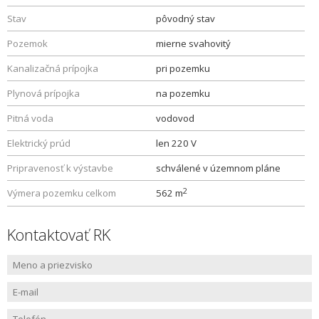
Stav
pôvodný stav
Pozemok
mierne svahovitý
Kanalizačná prípojka
pri pozemku
Plynová prípojka
na pozemku
Pitná voda
vodovod
Elektrický prúd
len 220 V
Pripravenosť k výstavbe
schválené v územnom pláne
2
Výmera pozemku celkom
562 m
Kontaktovať RK