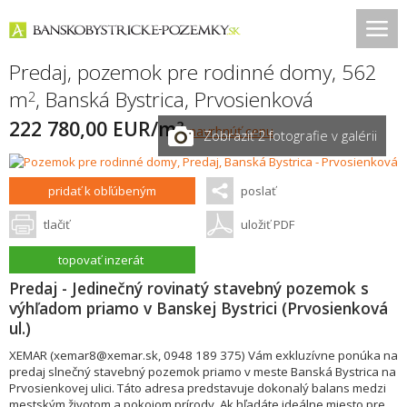
Predaj, pozemok pre rodinné domy, 562
m
,
Banská Bystrica
,
Prvosienková
2
222 780,00 EUR/m
2
navrhnúť cenu
Zobraziť 2 fotografie v galérii
pridať k obľúbeným
poslať
tlačiť
uložiť PDF
topovať inzerát
Predaj - Jedinečný rovinatý stavebný pozemok s
výhľadom priamo v Banskej Bystrici (Prvosienková
ul.)
XEMAR (xemar8@xemar.sk, 0948 189 375) Vám exkluzívne ponúka na
predaj slnečný stavebný pozemok priamo v meste Banská Bystrica na
Prvosienkovej ulici. Táto adresa predstavuje dokonalý balans medzi
mestským životom a pokojom prírody. Ak hľadáte ideálne miesto pre