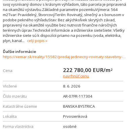
svoj vysnívaný domov s krásnym výhľadom, táto parcela je pripravená
na okamžitú výstavbu.Základné parametre pozemkuVýmera: 564
m2Tvar: Pravidelný, štvorcovýTerén: Rovinatý, slnečný a s bonusom v
podobe pekného výhľaduStav: Bez akýchkoľvek skrytých závad,
pripravený na okamžité využitie bez nutnosti finančne náročných
terénnych úprav.Technické informácie a inžinierske sieteSiete: Všetky
inžinierske siete sú k dispozícii priamo na pozemku (voda, elektrika,
plyn, kanal
...
celý popis
Ďalšie informácie
https://xemar.sk/reality/15582/predaj-jedinecny-rovinaty-stavebny-pozemok-s-vyhladom-priamo-v-banskej-bystrici-prvosienkova-ul
222 780,00
EUR/m
2
Cena
navrhnúť cenu
Vložené
8. 6. 2026
Číslo inzerátu
AR-07FR-117304
Katastrálne územie
BANSKA BYSTRICA
Lokalita
Prvosienková
Forma vlastníctva
osobné