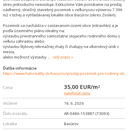
stres jednoducho neexistuje. Exkluzívne Vám ponúkame na predaj
nádherný, slnečný stavebný pozemok s veľkorysou výmerou 7 396
m2 v tichej a vyhľadávanej lokalite obce Bacúrov (okres Zvolen).
Pozemok sa nachádza v zastavanom území obce (intravilán) a je
podľa územného plánu ideálny na:
výstavbu priestranného samostatne stojaceho rodinného domu s
veľkou záhradou alebo
výstavbu štýlovej rekreačnej chaty či chalupy na víkendový únik z
mesta,
alebo možnosť výstavby
...
celý popis
Ďalšie informácie
https://www.haloreality.sk/bacurov/predaj-pozemok-pre-rodinny-dom---7396-m2-bacurov-alebo-inu-vystavbu-rovinaty-slnecny---exkluzivne-halo-reality/73093
35,00
EUR/m
2
Cena
navrhnúť cenu
Vložené
16. 6. 2026
Číslo inzerátu
AR-048A-153887 (73093)
Lokalita
Bacúrov