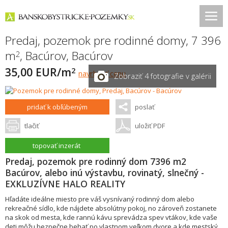
Predaj, pozemok pre rodinné domy, 7 396
m
,
Bacúrov
,
Bacúrov
2
35,00 EUR/m
2
navrhnúť cenu
Zobraziť 4 fotografie v galérii
pridať k obľúbeným
poslať
tlačiť
uložiť PDF
topovať inzerát
Predaj, pozemok pre rodinný dom 7396 m2
Bacúrov, alebo inú výstavbu, rovinatý, slnečný -
EXKLUZÍVNE HALO REALITY
Hľadáte ideálne miesto pre váš vysnívaný rodinný dom alebo
rekreačné sídlo, kde nájdete absolútny pokoj, no zároveň zostanete
na skok od mesta, kde rannú kávu sprevádza spev vtákov, kde vaše
deti môžu bezpečne behať po vlastnom veľkom dvore a kde mestský