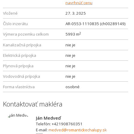
navrhnúť cenu
Vložené
27. 3. 2025
Číslo inzerátu
AR-0553-1110835 (ch00289149)
2
Výmera pozemku celkom
5993 m
Kanalizačná prípojka
nie je
Elektrická prípojka
nie je
Plynová prípojka
nie je
Vodovodná prípojka
nie je
Forma vlastníctva
osobné
Kontaktovať makléra
Ján Medveď
Telefón: +421908760351
E-mail:
medved@romantickechalupy.sk