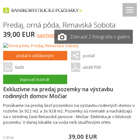
Predaj, orná pôda,
Rimavská Sobota
39,00 EUR
navrhnúť cenu
Zobraziť 2 fotografie v galérii
pridať k obľúbeným
poslať
tlačiť
uložiť PDF
topovať inzerát
Exkluzívne na predaj pozemky na výstavbu
rodinných domov Močiar
Ponúkame na predaj šesť pozemkov na výstavbu rodinných domov v
rozlohe 3x 922 m2 a 3x 928 m2. Pozemky sú rovinaté a nachádzajú
sa v strednej časti Rimavské Janovce - Močiar. Elektrika je v blízkosti
pozemku. V danej lokalite sa voda rieši studňovými vrtmi.
39,00
EUR
Cena