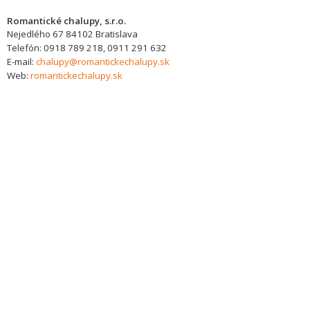
Romantické chalupy, s.r.o.
Nejedlého 67
84102
Bratislava
Telefón:
0918 789 218, 0911 291 632
E-mail:
chalupy@romantickechalupy.sk
Web:
romantickechalupy.sk