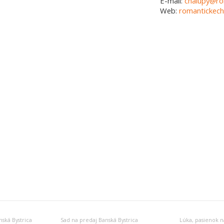
E-mail:
chalupy@ro
Web:
romantickech
ská Bystrica
Sad na predaj Banská Bystrica
Lúka, pasienok n