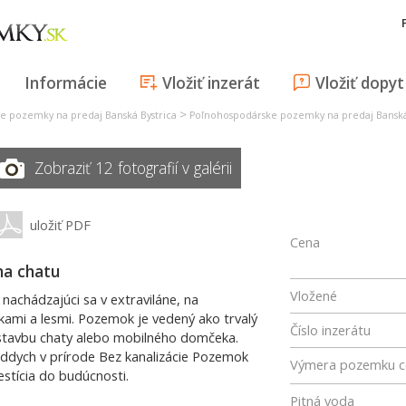
Informácie
Vložiť inzerát
Vložiť dopyt
>
e pozemky na predaj Banská Bystrica
Poľnohospodárske pozemky na predaj Banská
Zobraziť 12 fotografií v galérii
uložiť PDF
Cena
na chatu
Vložené
chádzajúci sa v extraviláne, na
úkami a lesmi. Pozemok je vedený ako trvalý
Číslo inzerátu
ýstavbu chaty alebo mobilného domčeka.
a oddych v prírode Bez kanalizácie Pozemok
Výmera pozemku c
estícia do budúcnosti.
Pitná voda