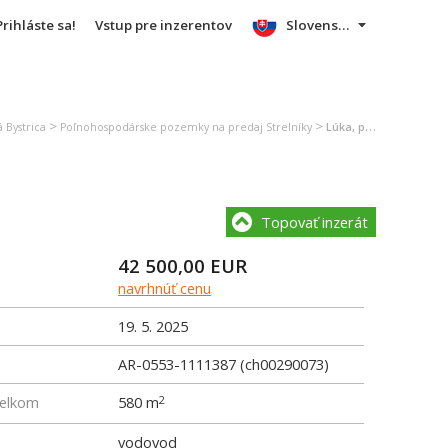
Prihláste sa!
Vstup pre inzerentov
Slovensky
>
>
 Bystrica
Poľnohospodárske pozemky na predaj Strelníky
Lúka, pasienok na predaj Strelníky
Topovať inzerát
42 500,00
EUR
navrhnúť cenu
19. 5. 2025
AR-0553-1111387 (ch00290073)
elkom
580 m
2
vodovod