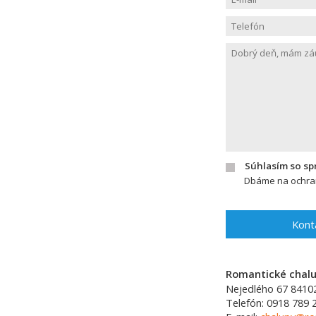
Súhlasím so s
Dbáme na ochran
Kont
Romantické chalup
Nejedlého 67
8410
Telefón:
0918 789 