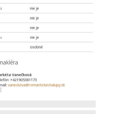
ka
nie je
nie je
nie je
ka
nie je
osobné
makléra
rkéta Vanečková
lefón: +421905381173
mail:
vaneckova@romantickechalupy.sk