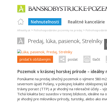
Nehnuteľnosti
Realitné kancelárie
>
>
AReality.sk
Poľnohospodárske pozemky na predaj
Poľnohospodársk
Predaj, lúka, pasienok,
Strelníky
pridať k obľúbeným
poslať
tlačiť
Pozemok v krásnej horskej prírode – ideálny 
Ponúkame na predaj slnečný pozemok o výmere 580 m2 na
severnom úpätí Poľany, v pokojnej lokalite obklopenej l
trávny porast (TTP) a je vhodný na rekreačné účely – v
Tichá lokalita bez susedov v tesnej blízkosti, ideálne n
je vhodný pre milovníkov prírody, turistiky, alebo ako inv