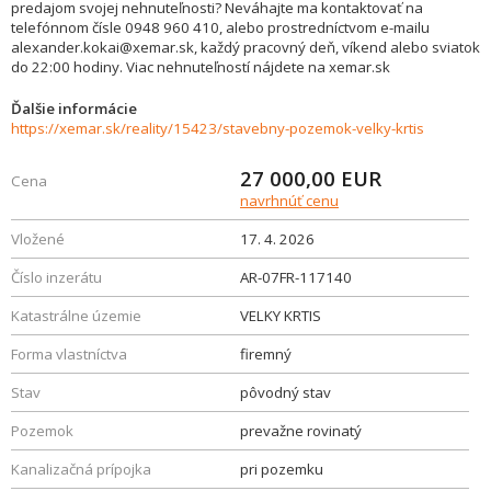
predajom svojej nehnuteľnosti? Neváhajte ma kontaktovať na
telefónnom čísle 0948 960 410, alebo prostredníctvom e-mailu
alexander.kokai@xemar.sk, každý pracovný deň, víkend alebo sviatok
do 22:00 hodiny. Viac nehnuteľností nájdete na xemar.sk
Ďalšie informácie
https://xemar.sk/reality/15423/stavebny-pozemok-velky-krtis
27 000,00
EUR
Cena
navrhnúť cenu
Vložené
17. 4. 2026
Číslo inzerátu
AR-07FR-117140
Katastrálne územie
VELKY KRTIS
Forma vlastníctva
firemný
Stav
pôvodný stav
Pozemok
prevažne rovinatý
Kanalizačná prípojka
pri pozemku