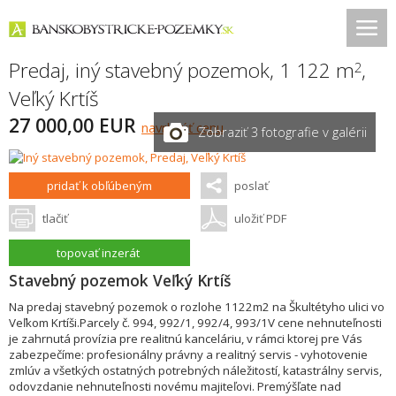
Predaj, iný stavebný pozemok, 1 122 m
,
2
Veľký Krtíš
27 000,00 EUR
navrhnúť cenu
Zobraziť 3 fotografie v galérii
pridať k obľúbeným
poslať
tlačiť
uložiť PDF
topovať inzerát
Stavebný pozemok Veľký Krtíš
Na predaj stavebný pozemok o rozlohe 1122m2 na Škultétyho ulici vo
Veľkom Krtíši.Parcely č. 994, 992/1, 992/4, 993/1V cene nehnuteľnosti
je zahrnutá provízia pre realitnú kanceláriu, v rámci ktorej pre Vás
zabezpečíme: profesionálny právny a realitný servis - vyhotovenie
zmlúv a všetkých ostatných potrebných náležitostí, katastrálny servis,
odovzdanie nehnuteľnosti novému majiteľovi. Premýšľate nad