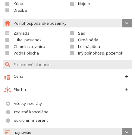
Kúpa
Nájom
Dražba
Poľnohospodárske pozemky
Záhrada
Sad
Lúka, pasienok
Orná pôda
Chmelnica, vinica
Lesná pôda
Vodná plocha
Iný poľnohosp. pozemok
Cena
Plocha
všetky inzeráty
realitné kancelárie
súkromní inzerenti
najnovšie