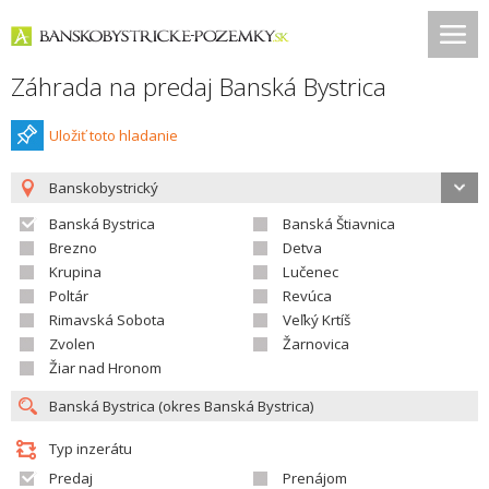
Záhrada na predaj Banská Bystrica
Uložiť toto hladanie
Banskobystrický
Banská Bystrica
Banská Štiavnica
Brezno
Detva
Krupina
Lučenec
Poltár
Revúca
Rimavská Sobota
Veľký Krtíš
Zvolen
Žarnovica
Žiar nad Hronom
Typ inzerátu
Predaj
Prenájom