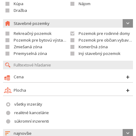
Kúpa
Nájom
Dražba
Stavebné pozemky
Rekreačný pozemok
Pozemok pre rodinné domy
Pozemok pre bytovú výstavbu
Pozemok pre občian.vybavenosť
Zmiešaná zóna
Komerčná zóna
Priemyselná zóna
Iný stavebný pozemok
Cena
Plocha
všetky inzeráty
realitné kancelárie
súkromní inzerenti
najnovšie