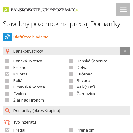
Stavebný pozemok na predaj Domaníky
Uložiť toto hladanie
Banskobystrický
Banská Bystrica
Banská Štiavnica
Brezno
Detva
Krupina
Lučenec
Poltár
Revúca
Rimavská Sobota
Veľký Krtíš
Zvolen
Žarnovica
Žiar nad Hronom
Typ inzerátu
Predaj
Prenájom