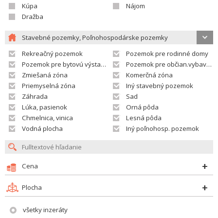
Kúpa
Nájom
Dražba
Stavebné pozemky, Poľnohospodárske pozemky
Rekreačný pozemok
Pozemok pre rodinné domy
Pozemok pre bytovú výstavbu
Pozemok pre občian.vybavenosť
Zmiešaná zóna
Komerčná zóna
Priemyselná zóna
Iný stavebný pozemok
Záhrada
Sad
Lúka, pasienok
Orná pôda
Chmelnica, vinica
Lesná pôda
Vodná plocha
Iný poľnohosp. pozemok
Cena
Plocha
všetky inzeráty