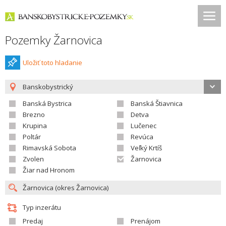
Pozemky Žarnovica
Uložiť toto hladanie
Banskobystrický
Banská Bystrica
Banská Štiavnica
Brezno
Detva
Krupina
Lučenec
Poltár
Revúca
Rimavská Sobota
Veľký Krtíš
Zvolen
Žarnovica
Žiar nad Hronom
Typ inzerátu
Predaj
Prenájom