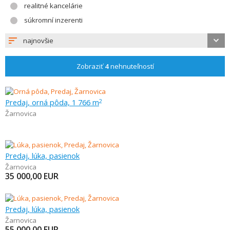
realitné kancelárie
súkromní inzerenti
najnovšie
Zobraziť
4
nehnuteľností
Predaj, orná pôda, 1 766 m
2
Žarnovica
Predaj, lúka, pasienok
Žarnovica
35 000,00
EUR
Predaj, lúka, pasienok
Žarnovica
55 000,00
EUR