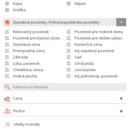
Kúpa
Nájom
Dražba
Stavebné pozemky, Poľnohospodárske pozemky
Rekreačný pozemok
Pozemok pre rodinné domy
Pozemok pre bytovú výstavbu
Pozemok pre občian.vybavenosť
Zmiešaná zóna
Komerčná zóna
Priemyselná zóna
Iný stavebný pozemok
Záhrada
Sad
Lúka, pasienok
Orná pôda
Chmelnica, vinica
Lesná pôda
Vodná plocha
Iný poľnohosp. pozemok
Cena
Plocha
všetky inzeráty