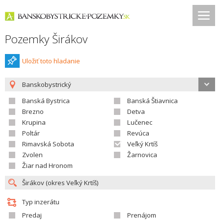
Pozemky Širákov
Uložiť toto hladanie
Banskobystrický
Banská Bystrica
Banská Štiavnica
Brezno
Detva
Krupina
Lučenec
Poltár
Revúca
Rimavská Sobota
Veľký Krtíš
Zvolen
Žarnovica
Žiar nad Hronom
Typ inzerátu
Predaj
Prenájom