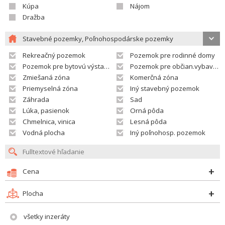
Kúpa
Nájom
Dražba
Stavebné pozemky, Poľnohospodárske pozemky
Rekreačný pozemok
Pozemok pre rodinné domy
Pozemok pre bytovú výstavbu
Pozemok pre občian.vybavenosť
Zmiešaná zóna
Komerčná zóna
Priemyselná zóna
Iný stavebný pozemok
Záhrada
Sad
Lúka, pasienok
Orná pôda
Chmelnica, vinica
Lesná pôda
Vodná plocha
Iný poľnohosp. pozemok
Cena
Plocha
všetky inzeráty