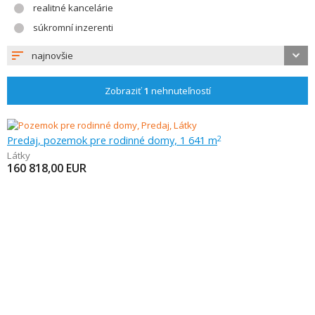
realitné kancelárie
súkromní inzerenti
najnovšie
Zobraziť
1
nehnuteľností
Predaj, pozemok pre rodinné domy, 1 641 m
2
Látky
160 818,00
EUR