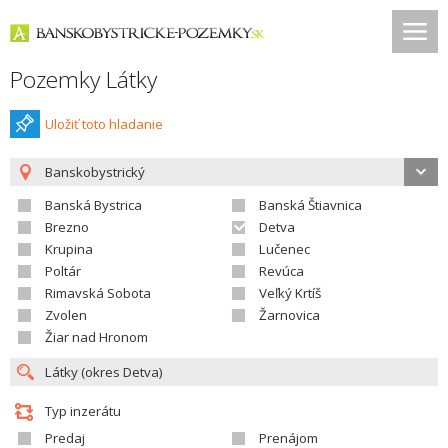
Pozemky Látky
Uložiť toto hladanie
Banskobystrický
Banská Bystrica
Banská Štiavnica
Brezno
Detva
Krupina
Lučenec
Poltár
Revúca
Rimavská Sobota
Veľký Krtíš
Zvolen
Žarnovica
Žiar nad Hronom
Typ inzerátu
Predaj
Prenájom