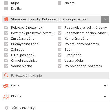
Kúpa
Nájom
Dražba
Stavebné pozemky, Poľnohospodárske pozemky
Rekreačný pozemok
Pozemok pre rodinné domy
Pozemok pre bytovú výstavbu
Pozemok pre občian.vybavenosť
Zmiešaná zóna
Komerčná zóna
Priemyselná zóna
Iný stavebný pozemok
Záhrada
Sad
Lúka, pasienok
Orná pôda
Chmelnica, vinica
Lesná pôda
Vodná plocha
Iný poľnohosp. pozemok
Cena
Plocha
všetky inzeráty