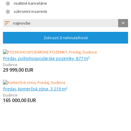
realitné kancelárie
súkromní inzerenti
najnovšie
Zobraziť
2
nehnuteľností
Predaj, poľnohospodárske pozemky, 877 m
2
Dudince
29 999,00
EUR
Predaj, komerčná zóna, 3 219 m
2
Dudince
165 000,00
EUR