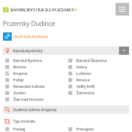
Pozemky Dudince
Uložiť toto hladanie
Banskobystrický
Banská Bystrica
Banská Štiavnica
Brezno
Detva
Krupina
Lučenec
Poltár
Revúca
Rimavská Sobota
Veľký Krtíš
Zvolen
Žarnovica
Žiar nad Hronom
Typ inzerátu
Predaj
Prenájom