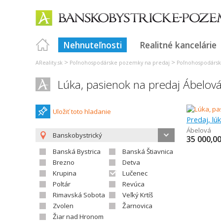
Nehnuteľnosti
Realitné kancelárie
>
>
AReality.sk
Poľnohospodárske pozemky na predaj
Poľnohospodársk
Lúka, pasienok na predaj Ábelov
Uložiť toto hladanie
Predaj, lú
Ábelová
Banskobystrický
35 000,0
Banská Bystrica
Banská Štiavnica
Brezno
Detva
Krupina
Lučenec
Poltár
Revúca
Rimavská Sobota
Veľký Krtíš
Zvolen
Žarnovica
Žiar nad Hronom