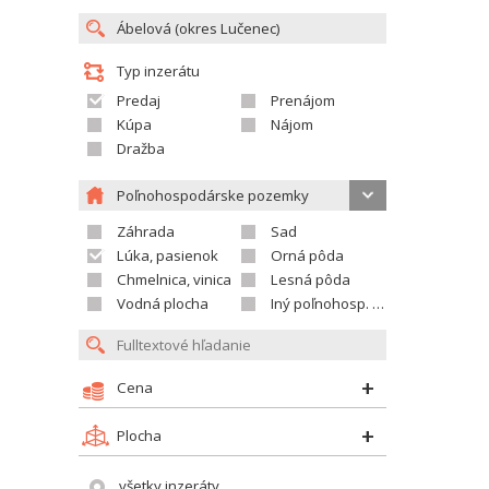
Typ inzerátu
Predaj
Prenájom
Kúpa
Nájom
Dražba
Poľnohospodárske pozemky
Záhrada
Sad
Lúka, pasienok
Orná pôda
Chmelnica, vinica
Lesná pôda
Vodná plocha
Iný poľnohosp. pozemok
Cena
Plocha
všetky inzeráty