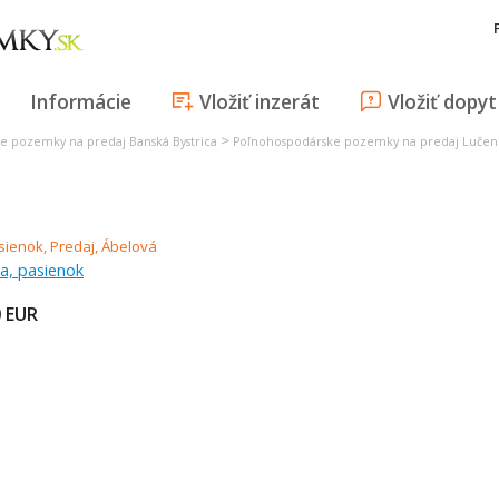
Informácie
Vložiť inzerát
Vložiť dopyt
>
e pozemky na predaj Banská Bystrica
Poľnohospodárske pozemky na predaj Luče
á
ka, pasienok
0
EUR