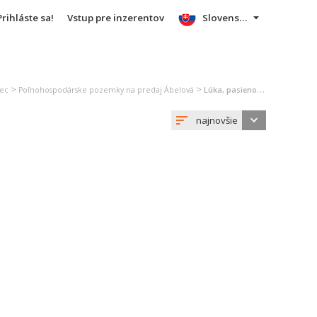
Prihláste sa!
Vstup pre inzerentov
Slovensky
>
>
nec
Poľnohospodárske pozemky na predaj Ábelová
Lúka, pasienok na predaj Ábelová
najnovšie