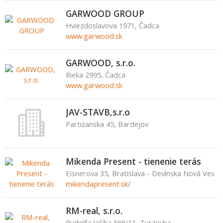
GARWOOD GROUP
Hviezdoslavova 1971, Čadca
www.garwood.sk
GARWOOD, s.r.o.
Rieka 2995, Čadca
www.garwood.sk
JAV-STAVB,s.r.o
Partizanska 45, Bardejov
Mikenda Present - tienenie terás
Eisnerova 35, Bratislava - Devínska Nová Ves
mikendapresent.sk/
RM-real, s.r.o.
Rudolfa Jašíka 566/11, Turzovka