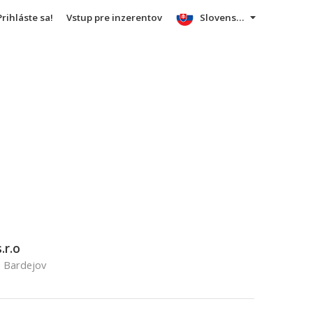
Prihláste sa!
Vstup pre inzerentov
Slovensky
.r.o
, Bardejov