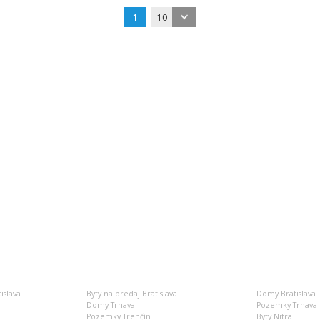
1
10
islava
Byty na predaj Bratislava
Domy Bratislava
Domy Trnava
Pozemky Trnava
Pozemky Trenčín
Byty Nitra