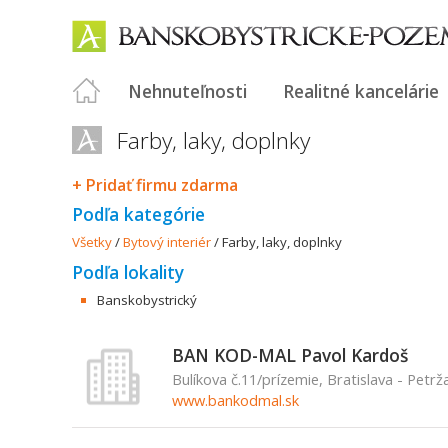
Nehnuteľnosti
Realitné kancelárie
Farby, laky, doplnky
+ Pridať firmu zdarma
Podľa kategórie
Všetky
/
Bytový interiér
/
Farby, laky, doplnky
Podľa lokality
Banskobystrický
BAN KOD-MAL Pavol Kardoš
Bulíkova č.11/prízemie, Bratislava - Petrž
www.bankodmal.sk