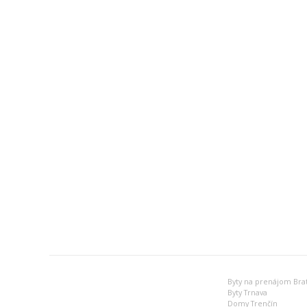
Byty na prenájom Brat
Byty Trnava
Domy Trenčín